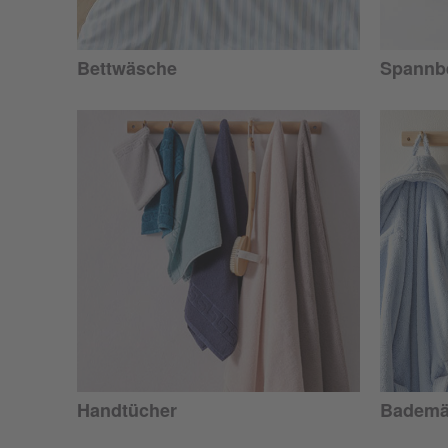
Bettwäsche
Spannbe
Handtücher
Bademä