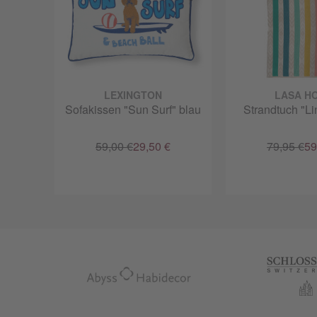
LEXINGTON
LASA H
Sofakissen "Sun Surf" blau
Strandtuch "Li
59,00 €
29,50 €
79,95 €
59