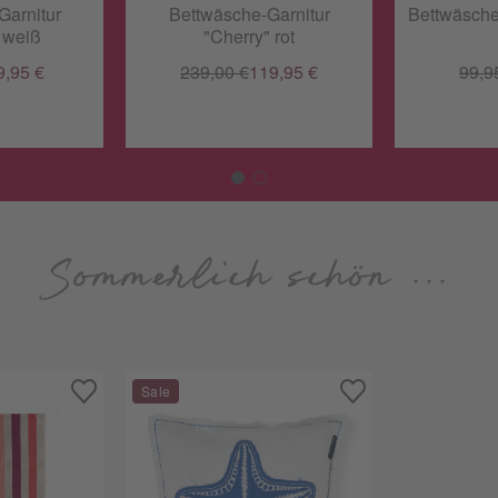
Garnitur
Bettwäsche-Garnitur
Bettwäsche
" weiß
"Cherry" rot
9,95 €
239,00 €
119,95 €
99,9
Sommerlich schön ...