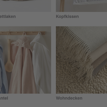
ttlaken
Kopfkissen
ntel
Wohndecken