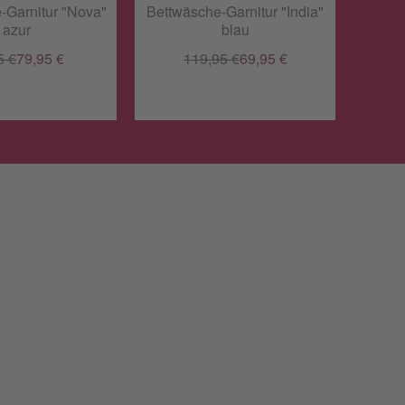
-Garnitur "Nova"
Bettwäsche-Garnitur "India"
Bettwä
azur
blau
5 €
79,95 €
119,95 €
69,95 €