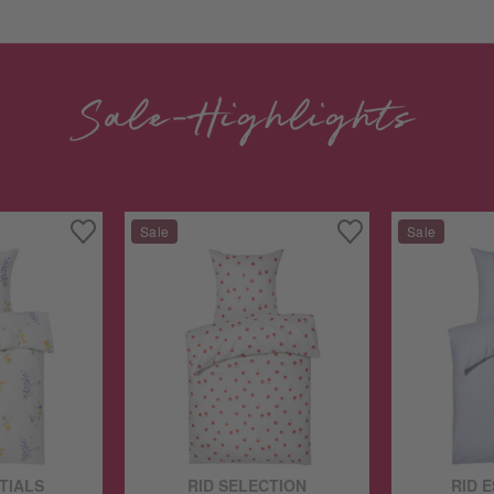
Sale-Highlights
TIALS
RID SELECTION
RID 