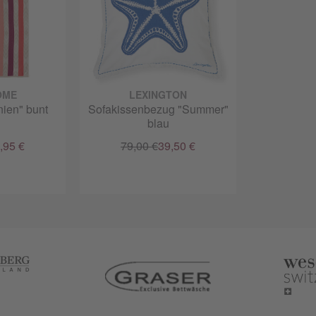
OME
LEXINGTON
nien" bunt
Sofakissenbezug "Summer"
blau
,95 €
79,00 €
39,50 €