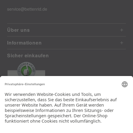
service@bettenrid.de
Über uns
Informationen
Sicher einkaufen
EXCELLENT
385 reviews from real customers
(last 12 months)
Total: 11283
Die Auswahl und die
Einfachheit der
Bestellung.