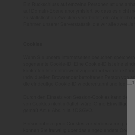
Ein Rückschluss auf einzelne Personen ist uns anh
auf Domain-Ebene anonymisiert, so dass es nicht me
zu statistischen Zwecken verarbeitet; ein Abgleich m
Rahmen unserer Serverstatistik, die wir alle zwei Jah
Cookies
Wenn Sie unsere Internetseiten besuchen speichern
sogenannte Cookie-ID. Eine Cookie-ID ist eine eind
konkreten Internetbrowser zugeordnet werden können
individuellen Browser der betroffenen Person von a
die eindeutige Cookie-ID wiedererkannt und identifiz
Durch den Einsatz von Session-Cookies kann der Vera
von Cookies nicht möglich wäre. Ohne Einwilligung 
gemäß Art. 6 Abs. 1 lit. f DSGVO.
Personenbezogene Cookies zur Verbesserung unserer
können Sie freiwillig über das eingeblendete Cooki