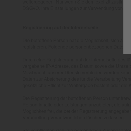
weitergegeben. Nur wenn Sie dem explizit zustimmen 
DSGVO. Ihre Einstellungen zur Verwendung von Cook
Registrierung auf der Internetseite
Die betroffene Person hat die Möglichkeit, sich auf
registrieren. Folgende personenbezogenen Daten w
Durch eine Registrierung auf der Internetseite des f
vergebene IP-Adresse, das Datum sowie die Uhrzeit 
Missbrauch unserer Dienste verhindert werden kann, 
Daten zur Absicherung des für die Verarbeitung Veran
gesetzliche Pflicht zur Weitergabe besteht oder die 
Die Registrierung der betroffenen Person unter frei
Person Inhalte oder Leistungen anzubieten, die aufg
Möglichkeit frei, die bei der Registrierung angege
Verarbeitung Verantwortlichen löschen zu lassen.
Sie verpflichten sich, die persönlichen Zugangsdat