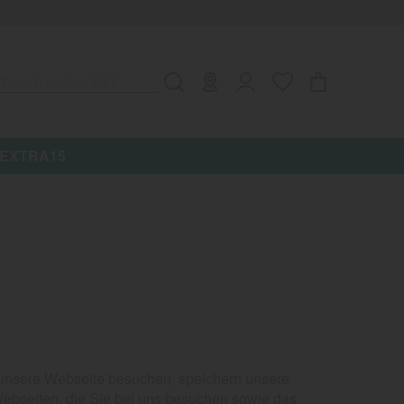
Wonach suchen Sie?
de: EXTRA15
ie unsere Webseite besuchen, speichern unsere
Webseiten, die Sie bei uns besuchen sowie das