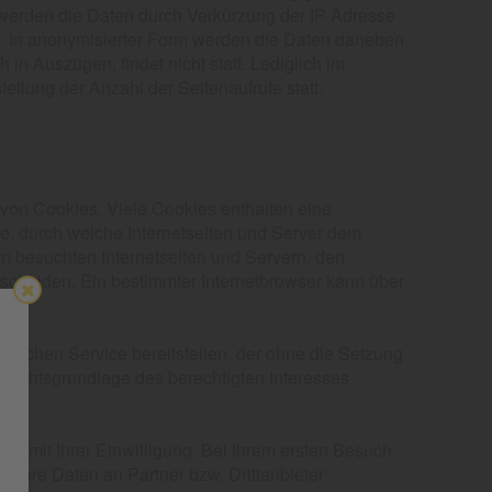
 werden die Daten durch Verkürzung der IP-Adresse
n. In anonymisierter Form werden die Daten daneben
in Auszügen, findet nicht statt. Lediglich im
tellung der Anzahl der Seitenaufrufe statt.
von Cookies. Viele Cookies enthalten eine
e, durch welche Internetseiten und Server dem
n besuchten Internetseiten und Servern, den
rscheiden. Ein bestimmter Internetbrowser kann über
dlichen Service bereitstellen, der ohne die Setzung
 Rechtsgrundlage des berechtigten Interesses
 mit Ihrer Einwilligung. Bei Ihrem ersten Besuch
 Ihre Daten an Partner bzw. Drittanbieter