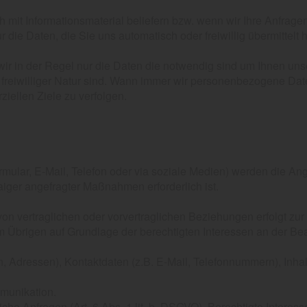
ch mit Informationsmaterial beliefern bzw. wenn wir Ihre Anfrag
die Daten, die Sie uns automatisch oder freiwillig übermittelt 
ir in der Regel nur die Daten die notwendig sind um Ihnen uns
r freiwilliger Natur sind. Wann immer wir personenbezogene Dat
ellen Ziele zu verfolgen.
rmular, E-Mail, Telefon oder via soziale Medien) werden die A
iger angefragter Maßnahmen erforderlich ist.
vertraglichen oder vorvertraglichen Beziehungen erfolgt zur Er
m Übrigen auf Grundlage der berechtigten Interessen an der Be
 Adressen), Kontaktdaten (z.B. E-Mail, Telefonnummern), Inhal
munikation.
he Anfragen (Art. 6 Abs. 1 lit. b. DSGVO), Berechtigte Interessen