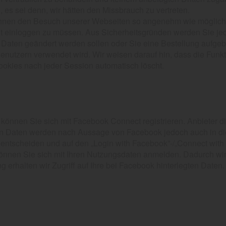
s sei denn, wir hätten den Missbrauch zu vertreten.
 Ihnen den Besuch unserer Webseiten so angenehm wie möglich g
ut einloggen zu müssen. Aus Sicherheitsgründen werden Sie j
n Daten geändert werden sollen oder Sie eine Bestellung aufge
nutzern verwendet wird. Wir weisen darauf hin, dass die Funkti
ookies nach jeder Session automatisch löscht.
e können Sie sich mit Facebook Connect registrieren. Anbieter di
ten Daten werden nach Aussage von Facebook jedoch auch in di
t entscheiden und auf den „Login with Facebook”-/„Connect wit
 können Sie sich mit Ihren Nutzungsdaten anmelden. Dadurch wir
g erhalten wir Zugriff auf Ihre bei Facebook hinterlegten Daten.