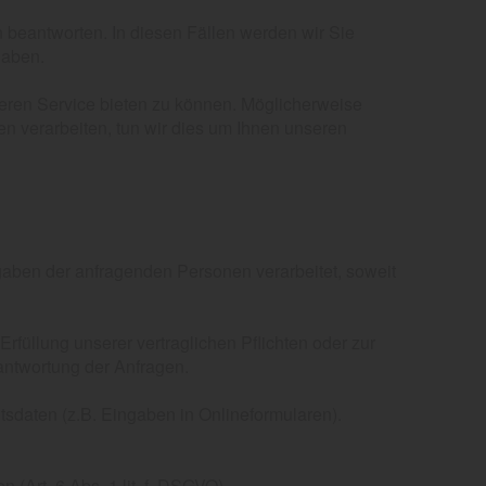
en beantworten. In diesen Fällen werden wir Sie
haben.
eren Service bieten zu können. Möglicherweise
en verarbeiten, tun wir dies um Ihnen unseren
ngaben der anfragenden Personen verarbeitet, soweit
füllung unserer vertraglichen Pflichten oder zur
antwortung der Anfragen.
tsdaten (z.B. Eingaben in Onlineformularen).
 (Art. 6 Abs. 1 lit. f. DSGVO).