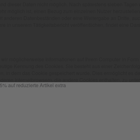
and dieser Daten nicht möglich. Nach spätestens sieben Tagen
hr möglich ist, einen Bezug zum einzelnen Nutzer herzustelle
it anderen Datenbeständen oder eine Weitergabe an Dritte, auch 
re in unserem Tätigkeitsbericht veröffentlichen, findet eine Dars
 wir möglicherweise Informationen auf Ihrem Computer in Form 
eutige Kennung des Cookies. Sie besteht aus einer Zeichenfolg
, in dem das Cookie gespeichert wurde. Dies ermöglicht es de
nderen Internetbrowsern, die andere Cookies enthalten, zu unte
iert werden.
ntwortliche den Nutzern dieser Internetseite einen nutzerfreun
verwenden wir lediglich technisch notwendige Cookies auf der
 Website oder zu Marketing-/ Werbezwecken verwenden wir nur
e-Banner, dem Tracking bzw. der Analyse zustimmen. Ggf. werden