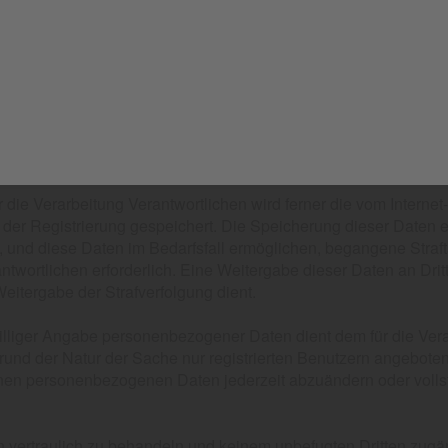
werden diese Cookies gespeichert, die Rechtsgrundlage ist dan
ies können Sie hier jederzeit ändern:
https://www.bettenrid.de
 der Internetseite des für die Verarbeitung Verantwortlichen u
erden dabei erhoben: Name, Adresse, Telefonnummer, E-Mail-
ür die Verarbeitung Verantwortlichen wird ferner die vom Interne
der Registrierung gespeichert. Die Speicherung dieser Daten er
und diese Daten im Bedarfsfall ermöglichen, begangene Strafta
twortlichen erforderlich. Eine Weitergabe dieser Daten an Dritte
Weitergabe der Strafverfolgung dient.
williger Angabe personenbezogener Daten dient dem für die Vera
rund der Natur der Sache nur registrierten Benutzern angebote
benen personenbezogenen Daten jederzeit abzuändern oder voll
en vertraulich zu behandeln und keinem unbefugten Dritten zugä