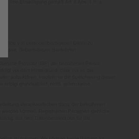
n Ihre Einwilligung gemäß Art. 6 Abs. 1 lit. a
/
nter Angabe von personenbezogenen Daten zu
Adresse, Geburtsdatum, Bankdaten.
t-Service-Provider (ISP) der betroffenen Person
folgt vor dem Hintergrund, dass nur so der
ten aufzuklären. Insofern ist die Speicherung dieser
 erfolgt grundsätzlich nicht, sofern keine
rbeitung Verantwortlichen dazu, der betroffenen
n werden können. Registrierten Personen steht die
ständig aus dem Datenbestand des für die
nglich zu machen. Wir können keine Haftung für