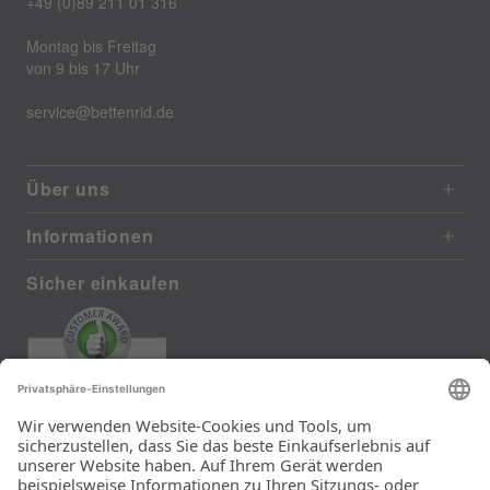
+49 (0)89 211 01 316
Montag bis Freitag
von 9 bis 17 Uhr
service@bettenrid.de
Über uns
Informationen
Sicher einkaufen
EXCELLENT
385 reviews from real customers
(last 12 months)
Total: 11283
Die Auswahl und die
Einfachheit der
Bestellung.