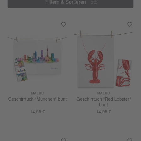
Filtern & Sortieren
Filtern & Sortieren
MALUU
MALUU
Geschirrtuch "München" bunt
Geschirrtuch "Red Lobster"
bunt
14,95 €
14,95 €