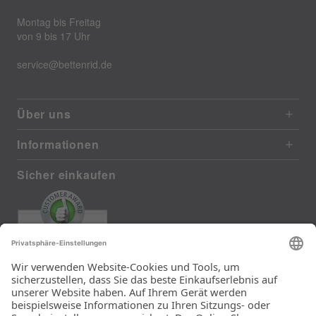
Montag bis Freitag
von 9 bis 17 Uhr
service@bettenrid.de
Über uns
Informationen
Sicher einkaufen
EXCELLENT
385 reviews from real customers
(last 12 months)
Total: 11283
Die Auswahl und die
Einfachheit der
Bestellung.