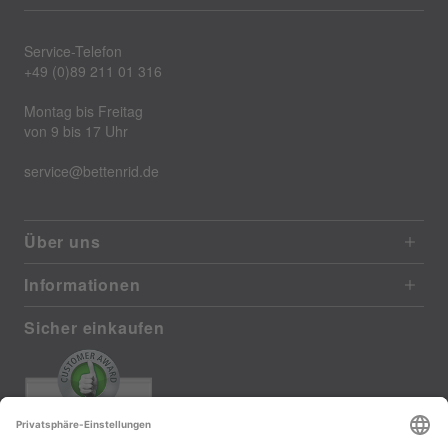
Service-Telefon
+49 (0)89 211 01 316
Montag bis Freitag
von 9 bis 17 Uhr
service@bettenrid.de
Über uns
Informationen
Sicher einkaufen
EXCELLENT