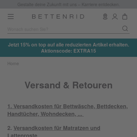
Gestalte deine Zukunft mit uns – Karriere entdecken.
Toggle
navigation
.
Jetzt 15% on top auf alle reduzierten Artikel erhalten.
Aktionscode: EXTRA15
Home
Versand & Retouren
1.
Versandkosten für Bettwäsche, Bettdecken,
Handtücher, Wohndecken, ...
2.
Versandkosten für Matratzen und
Lattenroste