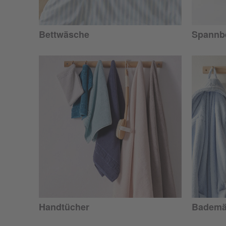
Bettwäsche
Spannbe
Handtücher
Bademä