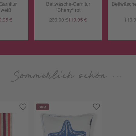
Garnitur
Bettwäsche-Garnitur
Bettwäsche-
" weiß
"Cherry" rot
9,95 €
239,00 €
119,95 €
119,9
Sommerlich schön ...