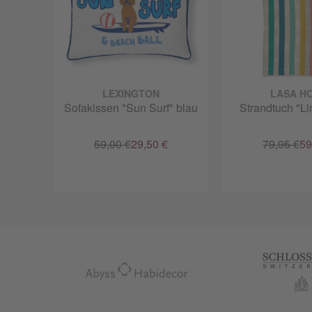
LEXINGTON
LASA H
Sofakissen "Sun Surf" blau
Strandtuch "Li
59,00 €
29,50 €
79,95 €
59