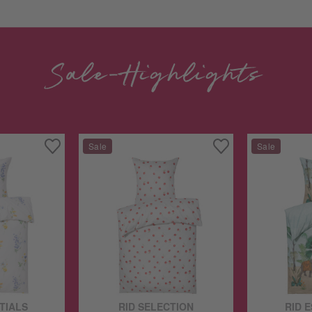
Sale-Highlights
TIALS
RID SELECTION
RID 