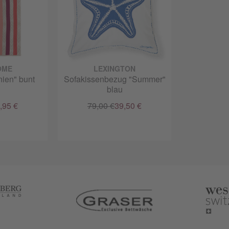
OME
LEXINGTON
nien" bunt
Sofakissenbezug "Summer"
blau
,95 €
79,00 €
39,50 €