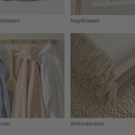
ttlaken
Kopfkissen
ntel
Wohndecken