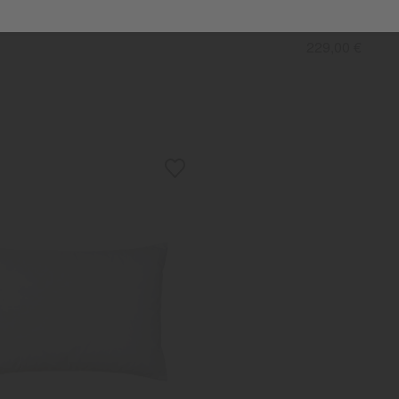
Daunenkissen "Selection Plat
weich
229,00 €