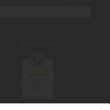
Sicher einkaufen
EXCELLENT
385 reviews from real customers
(last 12 months)
Total: 11283
Die Auswahl und die
Einfachheit der
Bestellung.