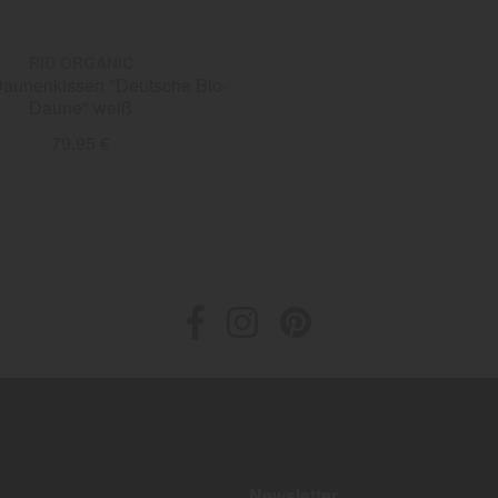
RID ORGANIC
nkissen "Deutsche Bio-
Daune" weiß
79,95 €
Newsletter