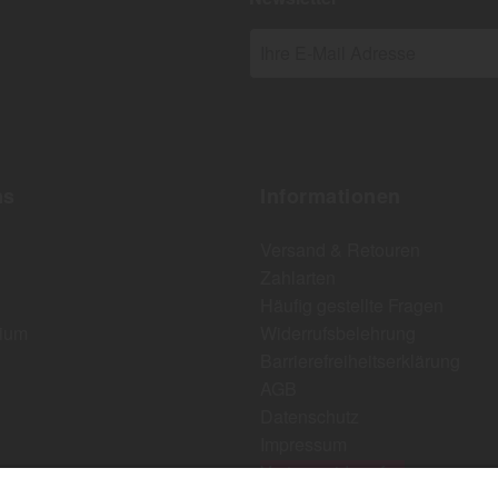
Ihre E-Mail Adresse
ns
Informationen
Versand & Retouren
Zahlarten
Häufig gestellte Fragen
ium
Widerrufsbelehrung
Barrierefreiheitserklärung
AGB
Datenschutz
Impressum
Vertrag widerrufen