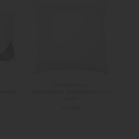
RID ESSENTIALS
ra weich
Daunenkissen "Bayerndaune" extra
weich
129,95 €