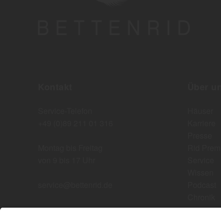
Kontakt
Über u
Service-Telefon
Häuser
+49 (0)89 211 01 316
Karriere
Presse
Montag bis Freitag
Rid Prem
von 9 bis 17 Uhr
Service
Wissen
service@bettenrid.de
Podcast
Chronik