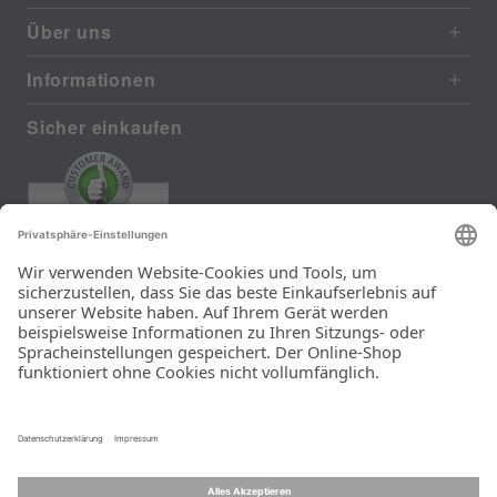
Über uns
Informationen
Sicher einkaufen
EXCELLENT
385 reviews from real customers
(last 12 months)
Total: 11283
Die Auswahl und die
Einfachheit der
Bestellung.
Ein Unternehmen der
Rid Stiftung.