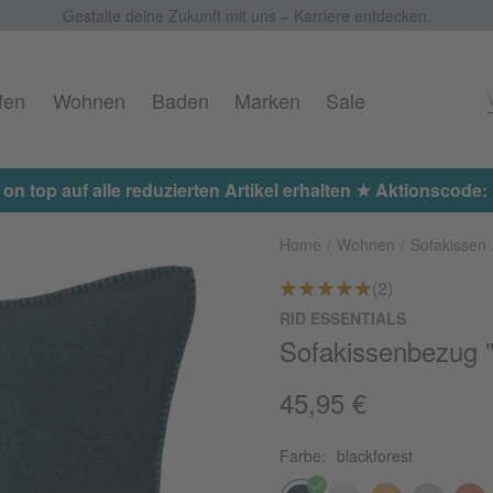
Gestalte deine Zukunft mit uns – Karriere entdecken.
fen
Wohnen
Baden
Marken
Sale
Jetzt 15% on top auf alle reduzierte
Home
Wohnen
Sofakissen
(2)
RID ESSENTIALS
Sofakissenbezug "
45,95 €
Farbe:
blackforest