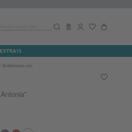
Wonach suchen Sie?
n Artikel erhalten ★ Aktionscode: EXTRA15
Sofakissen uni
Antonia"