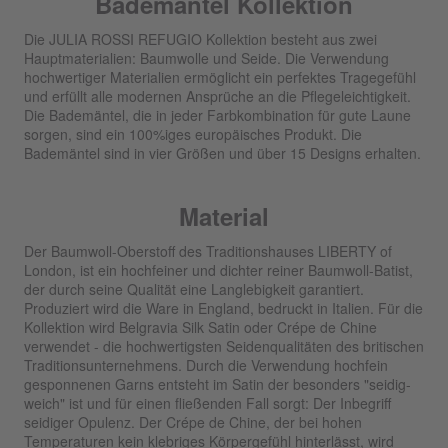
Bademantel Kollektion
Die JULIA ROSSI REFUGIO Kollektion besteht aus zwei
Hauptmaterialien: Baumwolle und Seide. Die Verwendung
hochwertiger Materialien ermöglicht ein perfektes Tragegefühl
und erfüllt alle modernen Ansprüche an die Pflegeleichtigkeit.
Die Bademäntel, die in jeder Farbkombination für gute Laune
sorgen, sind ein 100%iges europäisches Produkt. Die
Bademäntel sind in vier Größen und über 15 Designs erhalten.
Material
Der Baumwoll-Oberstoff des Traditionshauses LIBERTY of
London, ist ein hochfeiner und dichter reiner Baumwoll-Batist,
der durch seine Qualität eine Langlebigkeit garantiert.
Produziert wird die Ware in England, bedruckt in Italien. Für die
Kollektion wird Belgravia Silk Satin oder Crépe de Chine
verwendet - die hochwertigsten Seidenqualitäten des britischen
Traditionsunternehmens. Durch die Verwendung hochfein
gesponnenen Garns entsteht im Satin der besonders "seidig-
weich" ist und für einen fließenden Fall sorgt: Der Inbegriff
seidiger Opulenz. Der Crépe de Chine, der bei hohen
Temperaturen kein klebriges Körpergefühl hinterlässt, wird