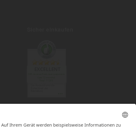
Sicher einkaufen
EXCELLENT
385 reviews from real customers
(last 12 months)
Total: 11283
Die Auswahl und die
Einfachheit der
Bestellung.