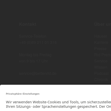
Kontakt
Über u
Service-Telefon
Häuser
+49 (0)89 211 01 316
Karriere
Presse
Montag bis Freitag
Rid Prem
von 9 bis 17 Uhr
Service
Wissen
service@bettenrid.de
Podcast
Chronik