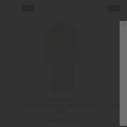
SCHLOSSBERG
Damen-Bademantel "New Coshmere"
Herren
mint
280,00 €
239,00 €