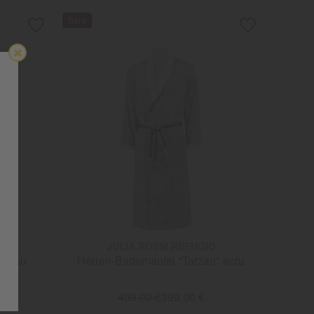
O
JULIA ROSSI REFUGIO
 blau
Herren-Bademantel "Tarzan" ecru
499,00 €
399,00 €