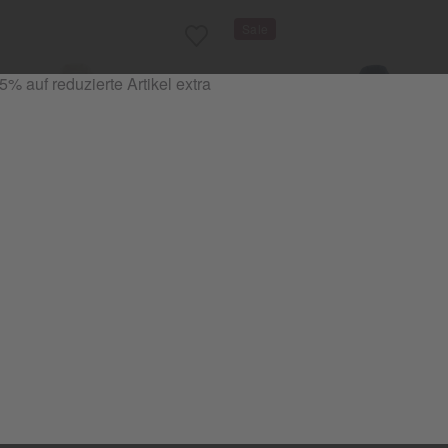
JULIA ROSSI REFUGIO
JULIA ROSSI REFUGI
-Bademantel "Phileas" ecru
Herren-Bademantel "Tom"
569,00 €
469,00 €
569,00 €
469,00 €