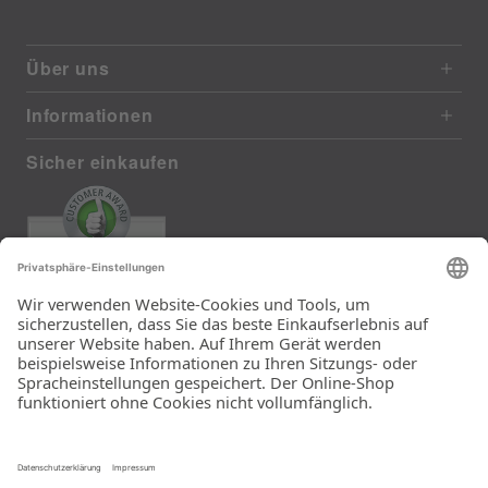
Über uns
Informationen
Sicher einkaufen
EXCELLENT
385 reviews from real customers
(last 12 months)
Total: 11283
Die Auswahl und die
Einfachheit der
Bestellung.
Ein Unternehmen der
Rid Stiftung.