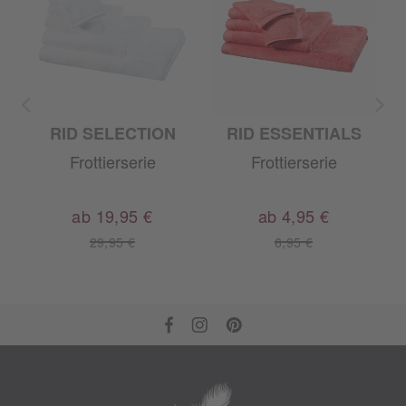
RID SELECTION
RID ESSENTIALS
A
Frottierserie
Frottierserie
ab 19,95 €
ab 4,95 €
29,95 €
6,95 €