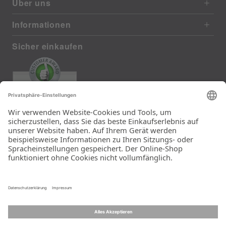
Über uns
Informationen
Sicher einkaufen
EXCELLENT
385 reviews from real customers
(last 12 months)
Total: 11283
Die Auswahl und die
Einfachheit der
Bestellung.
Ein Unternehmen der
Rid Stiftung.