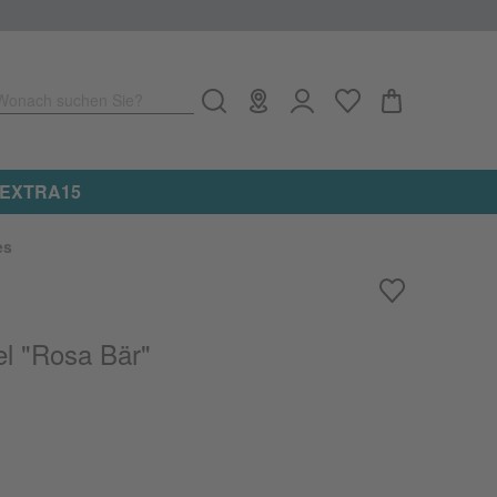
Wonach suchen Sie?
e: EXTRA15
es
el "Rosa Bär"