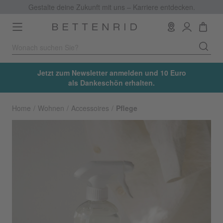
Gestalte deine Zukunft mit uns – Karriere entdecken.
Toggle
navigation
Jetzt zum Newsletter anmelden und 10 Euro
als Dankeschön erhalten.
Home
Wohnen
Accessoires
Pflege