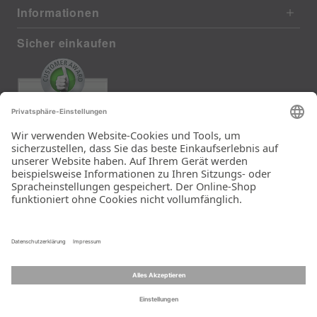
Informationen
Sicher einkaufen
EXCELLENT
385 reviews from real customers
(last 12 months)
Total: 11283
Die Auswahl und die
Einfachheit der
Bestellung.
Ein Unternehmen der
Rid Stiftung.