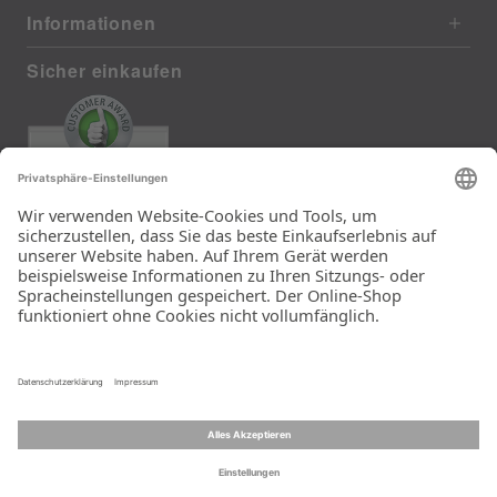
Informationen
Sicher einkaufen
EXCELLENT
385 reviews from real customers
(last 12 months)
Total: 11283
Die Auswahl und die
Einfachheit der
Bestellung.
Ein Unternehmen der
Rid Stiftung.