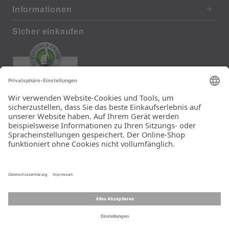
Informationen
Sicher einkaufen
EXCELLENT
385 reviews from real customers
(last 12 months)
Total: 11283
Die Auswahl und die
Einfachheit der
Bestellung.
Ein Unternehmen der
Rid Stiftung.