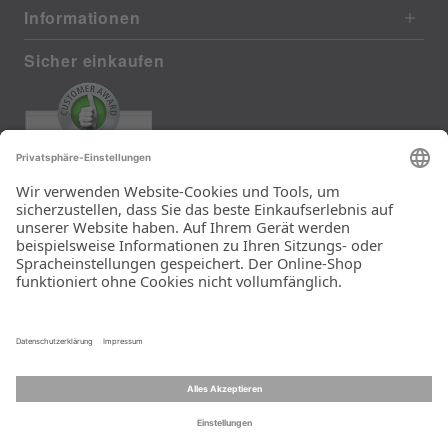
Informationen
Sicher einkaufen
EXCELLENT
385 reviews from real customers (last
12 months)
Total: 11283
Die Auswahl und die
Einfachheit der
Bestellung.
Ein Unternehmen der
Rid Stiftung.