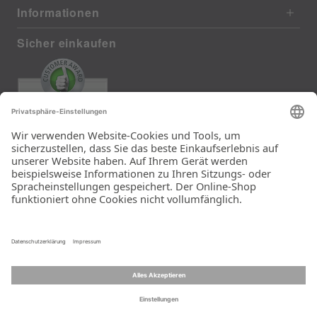
Informationen
Sicher einkaufen
EXCELLENT
372 reviews from real customers
(last 12 months)
Total: 11290
Die Auswahl und die
Einfachheit der
Bestellung.
Ein Unternehmen der
Rid Stiftung.