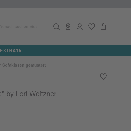
Wonach suchen Sie?
e: EXTRA15
Sofakissen gemustert
" by Lori Weitzner