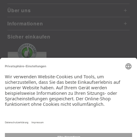
Über uns
Informationen
Sicher einkaufen
EXCELLENT
385 reviews from real customers
(last 12 months)
Total: 11283
Die Auswahl und die
Einfachheit der
Bestellung.
Ein Unternehmen der
Rid Stiftung.