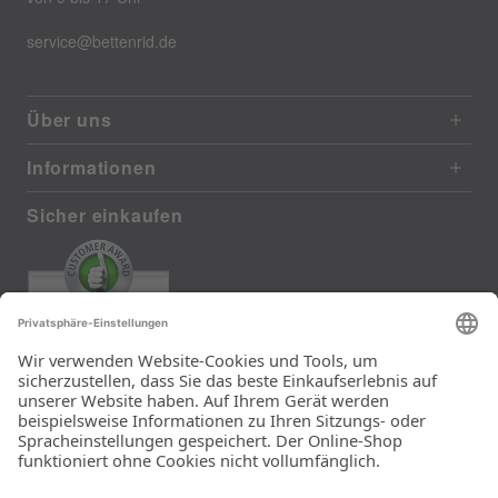
service@bettenrid.de
Über uns
Informationen
Sicher einkaufen
EXCELLENT
385 reviews from real customers
(last 12 months)
Total: 11283
Die Auswahl und die
Einfachheit der
Bestellung.