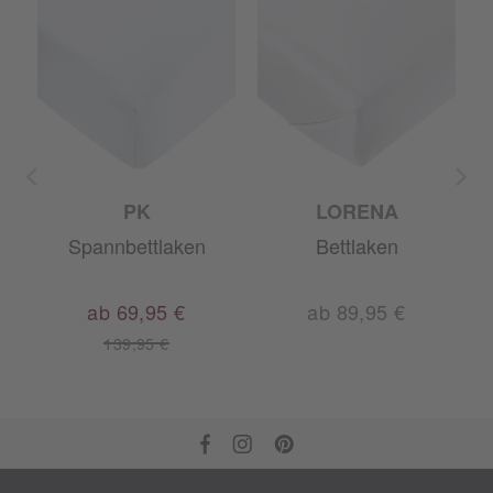
PK
LORENA
Spannbettlaken
Bettlaken
m
ab 69,95 €
ab 89,95 €
139,95 €