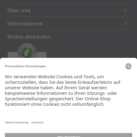
Über uns
Informationen
Sicher einkaufen
EXCELLENT
385 reviews from real customers
(last 12 months)
Total: 11283
Die Auswahl und die
Einfachheit der
Bestellung.
Ein Unternehmen der
Rid Stiftung.