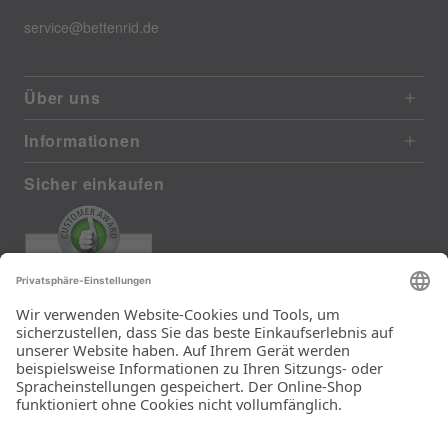
service@bettenrid.de
Über uns
Informationen
Sicher einkaufen
EXCELLENT
385 reviews from real customers
(last 12 months)
Total: 11283
Die Auswahl und die
Einfachheit der
Bestellung.