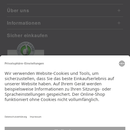
Über uns
Informationen
Sicher einkaufen
EXCELLENT
385 reviews from real customers
(last 12 months)
Total: 11283
Die Auswahl und die
Einfachheit der
Bestellung.
Ein Unternehmen der
Rid Stiftung.