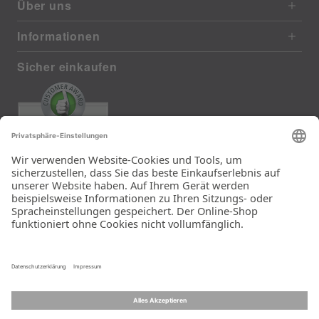
Über uns
Informationen
Sicher einkaufen
EXCELLENT
385 reviews from real customers
(last 12 months)
Total: 11283
Die Auswahl und die
Einfachheit der
Bestellung.
Ein Unternehmen der
Rid Stiftung.