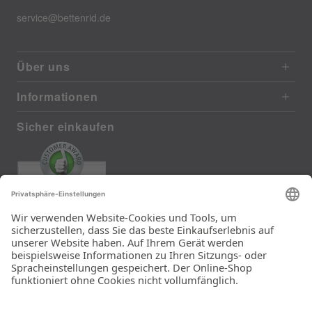
service@bettenrid.de
Über uns
Informationen
Sicher einkaufen
EXCELLENT
385 reviews from real customers
(last 12 months)
Total: 11283
Die Auswahl und die
Einfachheit der
Bestellung.