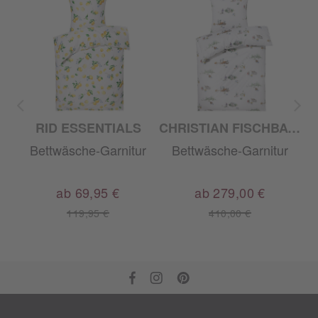
RID ESSENTIALS
CHRISTIAN FISCHBACHER
r
Bettwäsche-Garnitur
Bettwäsche-Garnitur
ab 69,95 €
ab 279,00 €
119,95 €
410,00 €