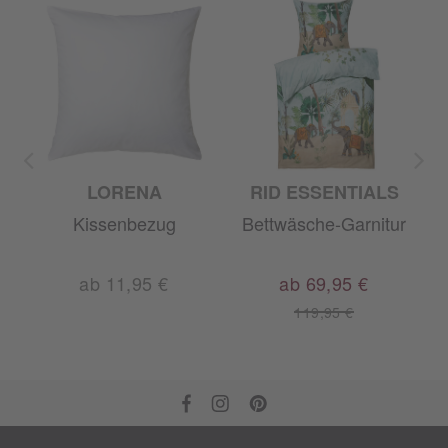
LORENA
RID ESSENTIALS
r
Kissenbezug
Bettwäsche-Garnitur
ab 11,95 €
ab 69,95 €
119,95 €