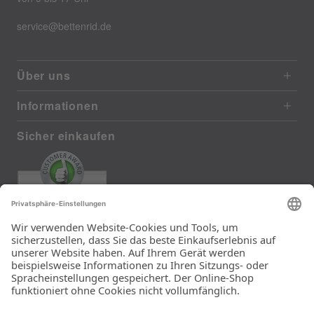
service@bettenrid.de
Über uns
Informationen
Sicher einkaufen
EXCELLENT
385 reviews from real customers
(last 12 months)
Total: 11283
Die Auswahl und die
Einfachheit der
Bestellung.