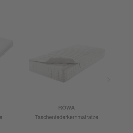
S
RÖWA
e
Taschenfederkernmatratze
Tas