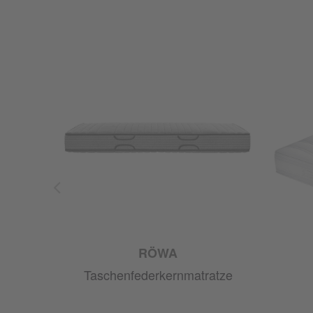
RÖWA
ze
Taschenfederkernmatratze