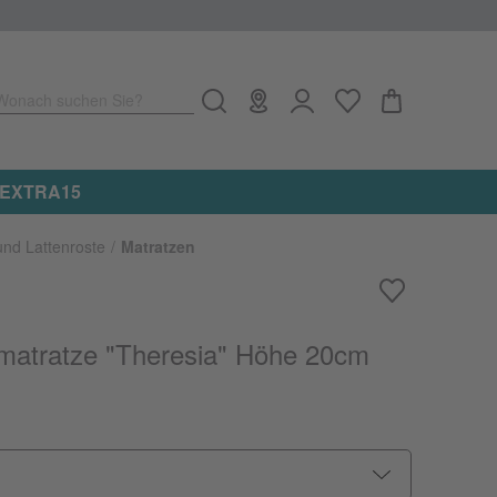
Wonach suchen Sie?
e: EXTRA15
und Lattenroste
Matratzen
matratze "Theresia" Höhe 20cm