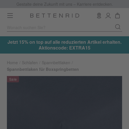
Gestalte deine Zukunft mit uns – Karriere entdecken.
Toggle
navigation
.
Jetzt 15% on top auf alle reduzierten Artikel erhalten.
Aktionscode: EXTRA15
Home
Schlafen
Spannbettlaken
Spannbettlaken für Boxspringbetten