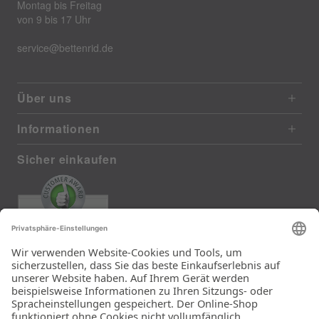
Montag bis Freitag
von 9 bis 17 Uhr
service@bettenrid.de
Über uns
Informationen
Sicher einkaufen
EXCELLENT
372 reviews from real customers
(last 12 months)
Total: 11290
Die Auswahl und die
Einfachheit der
Bestellung.