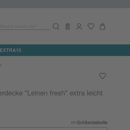
Wonach suchen Sie?
e: EXTRA15
n
decke "Leinen fresh" extra leicht
Größentabelle