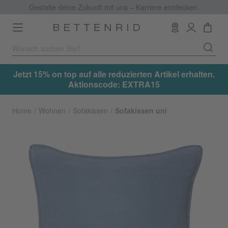
Gestalte deine Zukunft mit uns – Karriere entdecken.
Toggle
navigation
f alle reduzierten Artikel erhalten.
Jetzt 15% on top auf al
ionscode: EXTRA15
Aktion
Home
Wohnen
Sofakissen
Sofakissen uni