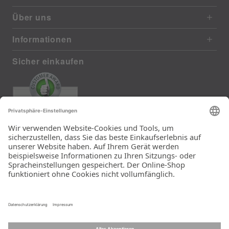
Über uns
Informationen
Sicher einkaufen
EXCELLENT
385 reviews from real customers
(last 12 months)
Total: 11283
Die Auswahl und die
Einfachheit der
Bestellung.
Ein Unternehmen der
Rid Stiftung.