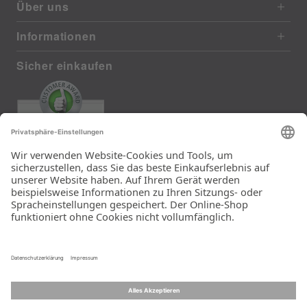
Über uns
Informationen
Sicher einkaufen
EXCELLENT
385 reviews from real customers
(last 12 months)
Total: 11283
Die Auswahl und die
Einfachheit der
Bestellung.
Ein Unternehmen der
Rid Stiftung.