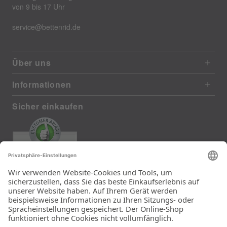
von 9 bis 17 Uhr
service@bettenrid.de
Über uns
Informationen
Sicher einkaufen
EXCELLENT
385 reviews from real customers
(last 12 months)
Total: 11283
Die Auswahl und die
Einfachheit der
Bestellung.