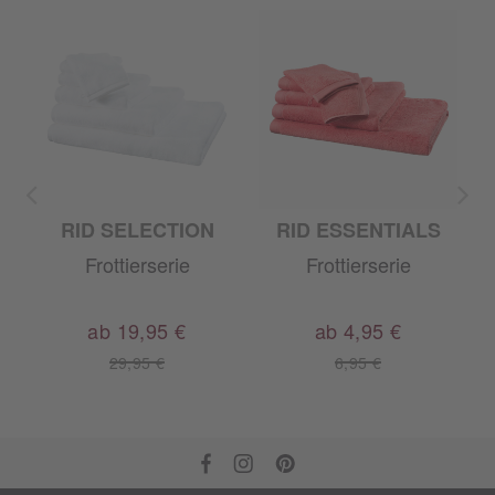
TA SWITZERLAND
RID SELECTION
RID ESSENTIALS
A
Frottierserie
Frottierserie
ab 19,95 €
ab 4,95 €
29,95 €
6,95 €