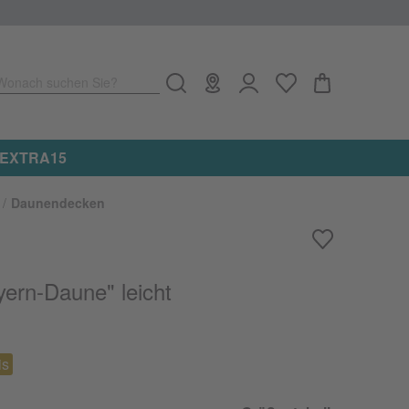
Wonach suchen Sie?
 on top auf alle reduzierten Artikel erhalten ★ Aktionscod
Daunendecken
ern-Daune" leicht
is