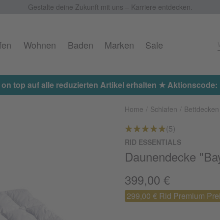
Gestalte deine Zukunft mit uns – Karriere entdecken.
fen
Wohnen
Baden
Marken
Sale
Jetzt 15%
Home
Schlafen
Bettdecken
(5)
RID ESSENTIALS
Daunendecke "Bay
399,00 €
299,00 € Rid Premium Pre