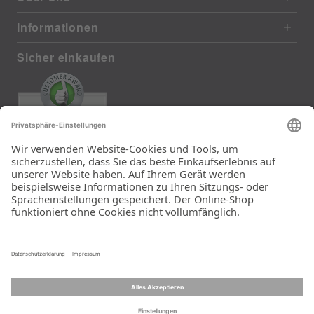
Informationen
Sicher einkaufen
EXCELLENT
385 reviews from real customers
(last 12 months)
Total: 11283
Die Auswahl und die
Einfachheit der
Bestellung.
Ein Unternehmen der
Rid Stiftung.