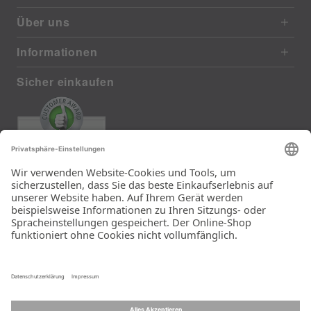
Über uns
Informationen
Sicher einkaufen
EXCELLENT
372 reviews from real customers
(last 12 months)
Total: 11290
Die Auswahl und die
Einfachheit der
Bestellung.
Ein Unternehmen der
Rid Stiftung.