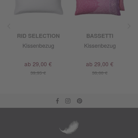
ID
RID SELECTION
BASSETTI
Kissenbezug
Kissenbezug
ab 29,00 €
ab 29,00 €
39,95 €
38,00 €