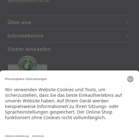
service@bettenrid.de
Über uns
Informationen
Sicher einkaufen
EXCELLENT
385 reviews from real customers
(last 12 months)
Total: 11283
Die Auswahl und die
Einfachheit der
Bestellung.
Ein Unternehmen der
Rid Stiftung.