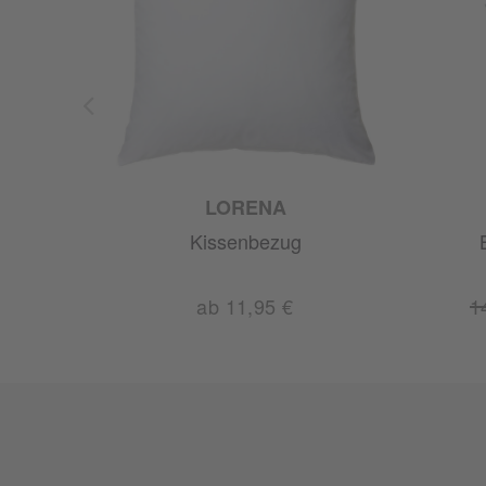
LORENA
ur
Kissenbezug
0 €
ab 11,95 €
1