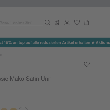
Wonach suchen Sie?
e: EXTRA15
e
sic Mako Satin Uni"