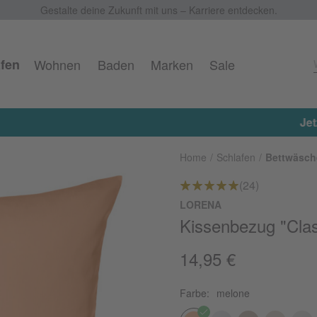
Gestalte deine Zukunft mit uns – Karriere entdecken.
fen
Wohnen
Baden
Marken
Sale
 on top auf alle reduzierten Artikel erhalten ★ Aktionscod
Home
Schlafen
Bettwäsch
(24)
LORENA
Kissenbezug "Clas
14,95 €
Farbe:
melone