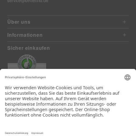
service@bettenrid.de
Über uns
Informationen
Sicher einkaufen
EXCELLENT
385 reviews from real customers
(last 12 months)
Total: 11283
Die Auswahl und die
Einfachheit der
Bestellung.
Ein Unternehmen der
Rid Stiftung.