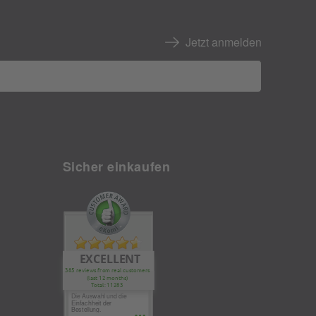
Jetzt anmelden
Sicher einkaufen
EXCELLENT
385 reviews from real customers
(last 12 months)
Total: 11283
Die Auswahl und die
Einfachheit der
Bestellung.