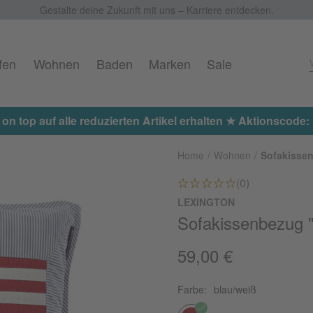
Gestalte deine Zukunft mit uns – Karriere entdecken.
fen
Wohnen
Baden
Marken
Sale
 on top auf alle reduzierten Artikel erhalten ★ Aktionscod
Home
Wohnen
Sofakisse
(0)
LEXINGTON
Sofakissenbezug "
59,00 €
Farbe:
blau/weiß