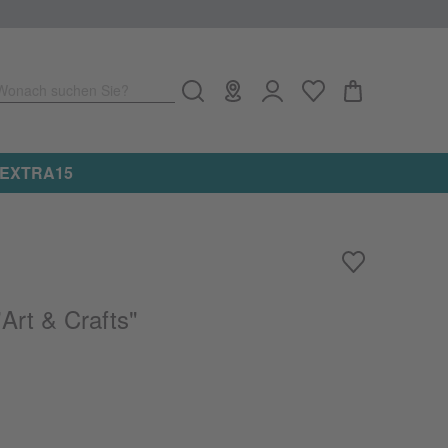
Wonach suchen Sie?
e: EXTRA15
n
Art & Crafts"