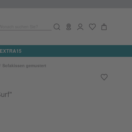
Wonach suchen Sie?
e: EXTRA15
Sofakissen gemustert
urf"