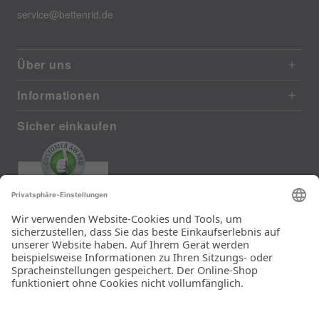
service@bettenrid.de
Über uns
Informationen
Sicher einkaufen
EXCELLENT
385 reviews from real customers
(last 12 months)
Total: 11283
Die Auswahl und die
Einfachheit der
Bestellung.
Ein Unternehmen der
Rid Stiftung.