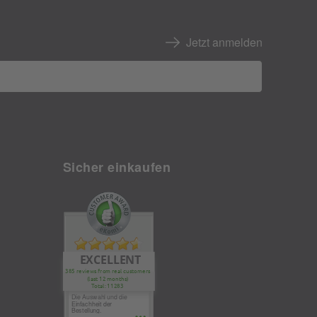
Jetzt anmelden
Sicher einkaufen
EXCELLENT
385 reviews from real customers
(last 12 months)
Total: 11283
Die Auswahl und die
Einfachheit der
Bestellung.