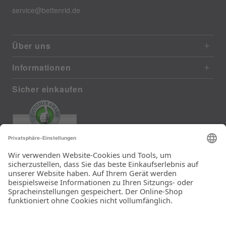
service@bettenrid.de
Über uns
Informationen
Sicher einkaufen
EXCELLENT
385 reviews from real customers
(last 12 months)
Total: 11283
Die Auswahl und die
Einfachheit der
Bestellung.
Ein Unternehmen der
Rid Stiftung.