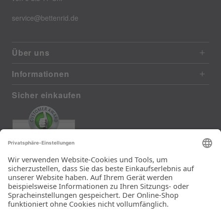
service@bettenrid.de
Über uns
Informationen
Sicher einkaufen
EXCELLENT
385 reviews from real customers
(last 12 months)
Total: 11283
Die Auswahl und die
Einfachheit der
Bestellung.