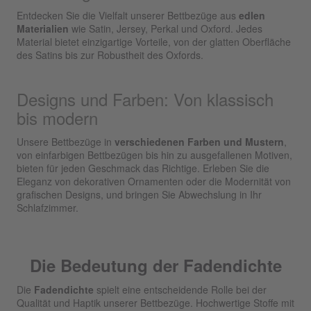
Entdecken Sie die Vielfalt unserer Bettbezüge aus
edlen
Materialien
wie Satin, Jersey, Perkal und Oxford. Jedes
Material bietet einzigartige Vorteile, von der glatten Oberfläche
des Satins bis zur Robustheit des Oxfords.
Designs und Farben: Von klassisch
bis modern
Unsere Bettbezüge in
verschiedenen Farben und Mustern
,
von einfarbigen Bettbezügen bis hin zu ausgefallenen Motiven,
bieten für jeden Geschmack das Richtige. Erleben Sie die
Eleganz von dekorativen Ornamenten oder die Modernität von
grafischen Designs, und bringen Sie Abwechslung in Ihr
Schlafzimmer.
Die Bedeutung der Fadendichte
Die
Fadendichte
spielt eine entscheidende Rolle bei der
Qualität und Haptik unserer Bettbezüge. Hochwertige Stoffe mit