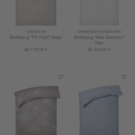
LEXINGTON
CHRISTIAN FISCHBACHER
Bettbezug "Pin Point" beige
Bettbezug "New Selection"
blau
ab 179,00 €
ab 300,00 €