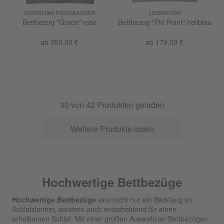
CHRISTIAN FISCHBACHER
LEXINGTON
Bettbezug "Grace" rosa
Bettbezug "Pin Point" hellblau
ab 350,00 €
ab 179,00 €
30
von
42
Produkten geladen
Weitere Produkte laden
Hochwertige Bettbezüge
Hochwertige Bettbezüge
sind nicht nur ein Blickfang im
Schlafzimmer, sondern auch entscheidend für einen
erholsamen Schlaf. Mit einer großen Auswahl an Bettbezügen