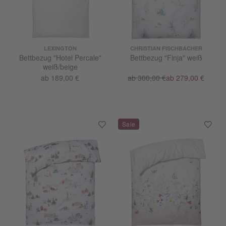
LEXINGTON
CHRISTIAN FISCHBACHER
Bettbezug "Hotel Percale"
Bettbezug "Finja" weiß
weiß/beige
ab 189,00 €
ab 300,00 €
ab 279,00 €