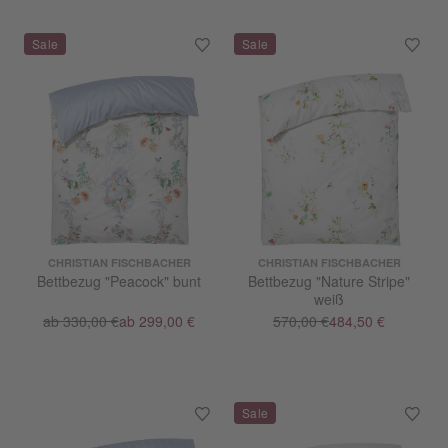
CHRISTIAN FISCHBACHER
CHRISTIAN FISCHBACHER
Bettbezug "Peacock" bunt
Bettbezug "Nature Stripe"
weiß
ab 330,00 €
ab 299,00 €
570,00 €
484,50 €