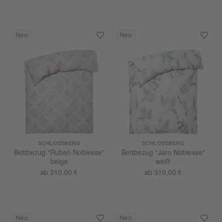
SCHLOSSBERG
SCHLOSSBERG
Bettbezug "Ruben Noblesse"
Bettbezug "Jaro Noblesse"
beige
weiß
ab 310,00 €
ab 310,00 €