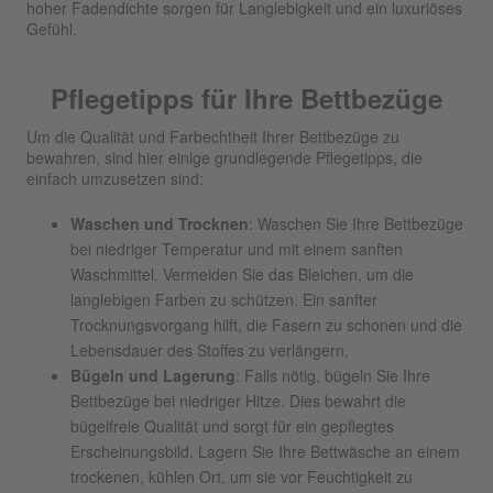
hoher Fadendichte sorgen für Langlebigkeit und ein luxuriöses
Gefühl.
Pflegetipps für Ihre Bettbezüge
Um die Qualität und Farbechtheit Ihrer Bettbezüge zu
bewahren, sind hier einige grundlegende Pflegetipps, die
einfach umzusetzen sind:
Waschen und Trocknen
: Waschen Sie Ihre Bettbezüge
bei niedriger Temperatur und mit einem sanften
Waschmittel. Vermeiden Sie das Bleichen, um die
langlebigen Farben zu schützen. Ein sanfter
Trocknungsvorgang hilft, die Fasern zu schonen und die
Lebensdauer des Stoffes zu verlängern.
Bügeln und Lagerung
: Falls nötig, bügeln Sie Ihre
Bettbezüge bei niedriger Hitze. Dies bewahrt die
bügelfreie Qualität und sorgt für ein gepflegtes
Erscheinungsbild. Lagern Sie Ihre Bettwäsche an einem
trockenen, kühlen Ort, um sie vor Feuchtigkeit zu