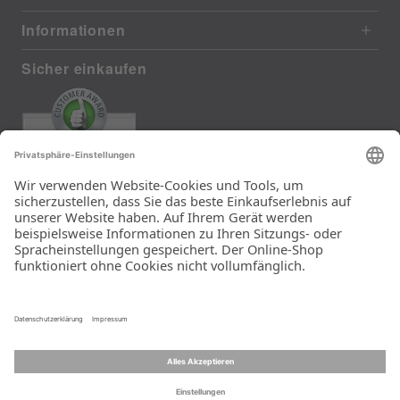
Informationen
Sicher einkaufen
EXCELLENT
385 reviews from real customers
(last 12 months)
Total: 11283
Die Auswahl und die
Einfachheit der
Bestellung.
Ein Unternehmen der
Rid Stiftung.